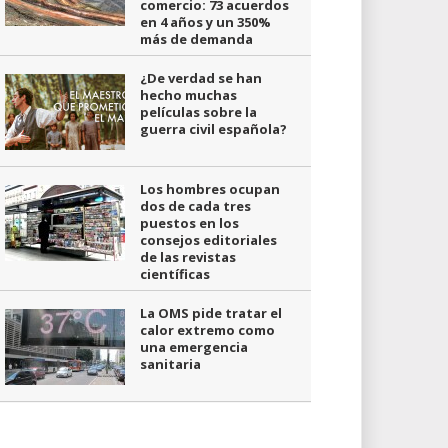
comercio: 73 acuerdos
en 4 años y un 350%
más de demanda
¿De verdad se han
hecho muchas
películas sobre la
guerra civil española?
Los hombres ocupan
dos de cada tres
puestos en los
consejos editoriales
de las revistas
científicas
La OMS pide tratar el
calor extremo como
una emergencia
sanitaria