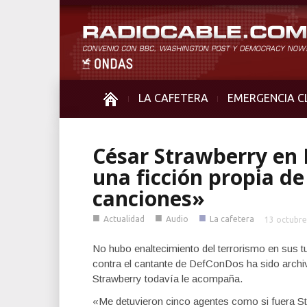
LA CAFETERA
EMERGENCIA C
César Strawberry en 
una ficción propia de
canciones»
■
■
■
Actualidad
Audio
La cafetera
13 octubre
No hubo enaltecimiento del terrorismo en sus tui
contra el cantante de DefConDos ha sido archiv
Strawberry todavía le acompaña.
«Me detuvieron cinco agentes como si fuera S