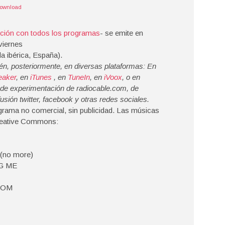
ownload
ción con todos los programas
- se emite en
viernes
la ibérica, España).
n, posteriormente, en diversas plataformas: En
eaker
, en
iTunes
, en
TuneIn
, en
iVoox
, o en
 de experimentación de radiocable.com, de
usión twitter, facebook y otras redes sociales.
rama no comercial, sin publicidad. Las músicas
Creative Commons:
 (no more)
NG ME
DOM