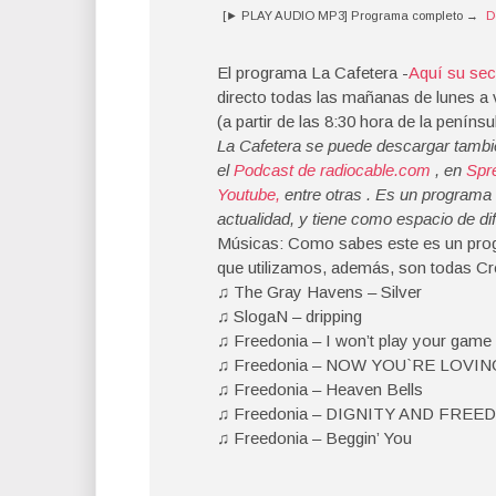
[► PLAY AUDIO MP3] Programa completo →
D
El programa La Cafetera -
Aquí su sec
directo todas las mañanas de lunes a 
(a partir de las 8:30 hora de la penínsu
La Cafetera se puede descargar tambié
el
Podcast de radiocable.com
, en
Spr
Youtube,
entre otras . Es un programa
actualidad, y tiene como espacio de dif
Músicas: Como sabes este es un prog
que utilizamos, además, son todas 
♫ The Gray Havens – Silver
♫ SlogaN – dripping
♫ Freedonia – I won’t play your game
♫ Freedonia – NOW YOU`RE LOVI
♫ Freedonia – Heaven Bells
♫ Freedonia – DIGNITY AND FREE
♫ Freedonia – Beggin’ You