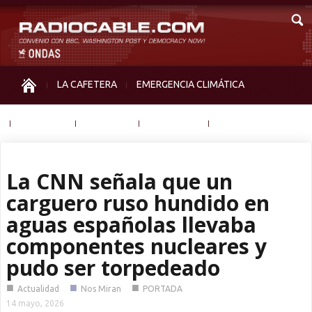
LA CAFETERA
EMERGENCIA CLIMÁTICA
IGUALDAD
MEMORIA
NOS MIRAN
OTRAS
La CNN señala que un
carguero ruso hundido en
aguas españolas llevaba
componentes nucleares y
pudo ser torpedeado
■
■
■
Actualidad
Nos Miran
PORTADA
14 mayo, 2026