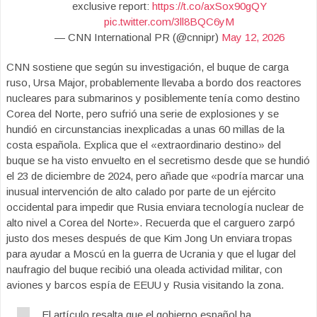
exclusive report:
https://t.co/axSox90gQY
pic.twitter.com/3ll8BQC6yM
— CNN International PR (@cnnipr)
May 12, 2026
CNN sostiene que según su investigación, el buque de carga
ruso, Ursa Major, probablemente llevaba a bordo dos reactores
nucleares para submarinos y posiblemente tenía como destino
Corea del Norte, pero sufrió una serie de explosiones y se
hundió en circunstancias inexplicadas a unas 60 millas de la
costa española. Explica que el «extraordinario destino» del
buque se ha visto envuelto en el secretismo desde que se hundió
el 23 de diciembre de 2024, pero añade que «podría marcar una
inusual intervención de alto calado por parte de un ejército
occidental para impedir que Rusia enviara tecnología nuclear de
alto nivel a Corea del Norte». Recuerda que el carguero zarpó
justo dos meses después de que Kim Jong Un enviara tropas
para ayudar a Moscú en la guerra de Ucrania y que el lugar del
naufragio del buque recibió una oleada actividad militar, con
aviones y barcos espía de EEUU y Rusia visitando la zona.
El artículo resalta que el gobierno español ha