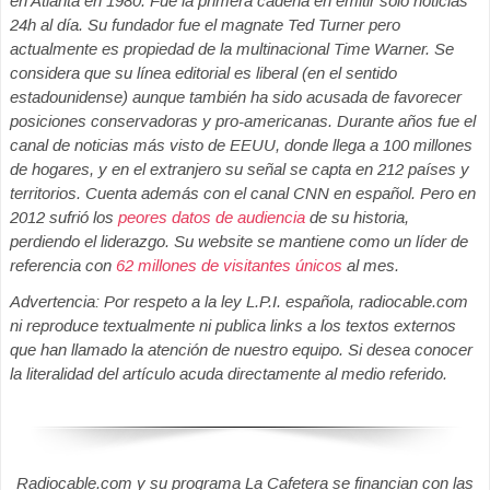
en Atlanta en 1980. Fue la primera cadena en emitir sólo noticias
24h al día. Su fundador fue el magnate Ted Turner pero
actualmente es propiedad de la multinacional Time Warner. Se
considera que su línea editorial es liberal (en el sentido
estadounidense) aunque también ha sido acusada de favorecer
posiciones conservadoras y pro-americanas. Durante años fue el
canal de noticias más visto de EEUU, donde llega a 100 millones
de hogares, y en el extranjero su señal se capta en 212 países y
territorios. Cuenta además con el canal CNN en español. Pero en
2012 sufrió los
peores datos de audiencia
de su historia,
perdiendo el liderazgo. Su website se mantiene como un líder de
referencia con
62 millones de visitantes únicos
al mes.
Advertencia: Por respeto a la ley L.P.I. española, radiocable.com
ni reproduce textualmente ni publica links a los textos externos
que han llamado la atención de nuestro equipo. Si desea conocer
la literalidad del artículo acuda directamente al medio referido.
Radiocable.com y su programa La Cafetera se financian con las