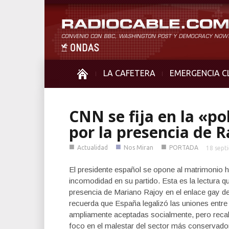
LA CAFETERA
EMERGENCIA C
CNN se fija en la «p
por la presencia de 
■
■
■
Actualidad
Nos Miran
PORTADA
18 sept
El presidente español se opone al matrimonio 
incomodidad en su partido. Esta es la lectura 
presencia de Mariano Rajoy en el enlace gay de 
recuerda que España legalizó las uniones entr
ampliamente aceptadas socialmente, pero recal
foco en el malestar del sector más conservador 