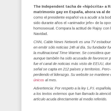
The Independent tacha de «hipócrita» a Ra
matrimonio gay en España, ahora va al de
como el presidente español va a acudir a la bo
sido durante años el «animador jefe» de la opo
homosexual. Compara la actitud de Rajoy con la
Navidad.
CNN, Cable News Network es una TV estadounid
en emitir sólo noticias 24h al día. Su fundador
la multinacional Time Warner. Se considera que s
aunque también ha sido acusada de favorecer 
fue el canal de noticias más visto de EEUU, don
señal se capta en 212 países y territorios. Pero
perdiendo el liderazgo. Su website se mantiene 
únicos
al mes.
Advertencia: Por respeto a la ley L.P.I. español
a los textos externos que han llamado la atenció
artículo acuda directamente al medio referido.