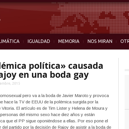
LIMÁTICA
IGUALDAD
MEMORIA
NOS MIRAN
OT
olémica política» causada
Rajoy en una boda gay
iembre, 2015
homosexual pero va a la boda de Javier Maroto y provoca
que hace la TV de EEUU de la polémica surgida por la
Vitoria. El artículo es de Tim Lister y Helena de Moura y
e personas del mismo sexo hace diez años y están
ca que el PP sigue oponiéndose a ellas. Por eso pone el
del partido por la decisión de Rajoy de asistir a la boda de