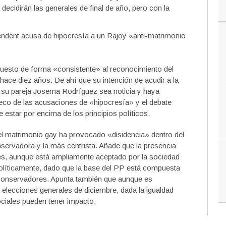
decidirán las generales de final de año, pero con la
endent acusa de hipocresía a un Rajoy «anti-matrimonio
puesto de forma «consistente» al reconocimiento del
ace diez años. De ahí que su intención de acudir a la
n su pareja Josema Rodríguez sea noticia y haya
eco de las acusaciones de «hipocresía» y el debate
e estar por encima de los principios políticos.
del matrimonio gay ha provocado «disidencia» dentro del
servadora y la más centrista. Añade que la presencia
s, aunque está ampliamente aceptado por la sociedad
olíticamente, dado que la base del PP está compuesta
conservadores. Apunta también que aunque es
 elecciones generales de diciembre, dada la igualdad
ociales pueden tener impacto.