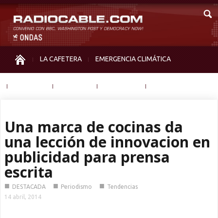
LA CAFETERA
EMERGENCIA CLIMÁTICA
IGUALDAD
MEMORIA
NOS MIRAN
OTRAS
Una marca de cocinas da
una lección de innovacion en
publicidad para prensa
escrita
■
■
■
DESTACADA
Periodismo
Tendencias
14 abril, 2014