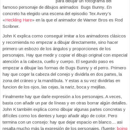
para dibujar un fotograma del
famoso personaje de dibujos animados Bugs Bunny. En
concreto ha elegido una escena del episodio Tex Avery’s
«
Heckling Hare
» en la que el animador de Warner Bros es Rod
Scribner.
John K explica como conseguir imitar a los animadores clásicos
y recomienda no empezar a dibujar directamente, sino hacer
primero un esbozo de los ángulos y proporciones de los
personajes. Hay que medir y copiar el dibujo original con especial
atención a la cabeza, cuello y cuerpo. El segundo paso es
empezar a dibujar las formas de Bugs Bunny y el perro. Primero
hay que coger la cabeza del conejo y dividirla en dos partes, la
zona del cráneo y la mandíbula. Y estas a su vez dividirlas en
funcion de los ojos, las cejas, la nariz, boca y mejillas.
Finalmente hay que darle expresión a los personajes. A veces,
basta con añadir un par de líneas y en otras borrar algún detalles.
John K también explica como dibujar algunas partes concretas y
difíciles como los dientes y luego añadir algo de color. Pero
termina con un consejo: hay que dejar espacio en blanco… asi
resalta mucho más la expresión de los personajes. (fuente:
boing