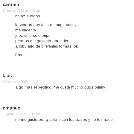
carmen
14 junio, 2008 at 3:06 am
holaz a todos
la verdad soy fans de bugs bunny
me encanta
y pz si lo se dibujar
pero ps me gustaria aprender
a dibujarlo de diferentes formas. ok
bay
laura
17 octubre, 2009 at 2:43 am
algo mas especifico, me gusta mucho bugs bunny
emanuel
18 julio, 2011 at 11:15 pm
no me gusto por q solo dicen los pasos y no los hacen