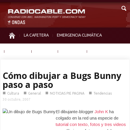
LA CAFETERA
EMERGENCIA CLIMÁTICA
IGUALDAD
MEMORIA
NOS MIRAN
OTRAS
Cómo dibujar a Bugs Bunny
paso a paso
■
■
■
■
Cultura
General
NOTICIAS PIE PAGINA
Tendencias
30 octubre, 2007
El dibujante-blogger
John K
ha
colgado en la red una especie de
tutorial con texto, fotos y tres videos