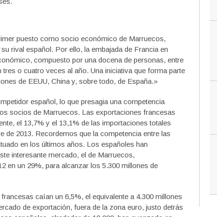
ses.
l primer puesto como socio económico de Marruecos,
su rival español. Por ello, la embajada de Francia en
conómico, compuesto por una docena de personas, entre
 tres o cuatro veces al año. Una iniciativa que forma parte
ciones de EEUU, China y, sobre todo, de España.»
ompetidor español, lo que presagia una competencia
ros socios de Marruecos. Las exportaciones francesas
nte, el 13,7% y el 13,1% de las importaciones totales
re de 2013. Recordemos que la competencia entre las
tuado en los últimos años. Los españoles han
este interesante mercado, el de Marruecos,
2 en un 29%, para alcanzar los 5.300 millones de
francesas caían un 6,5%, el equivalente a 4.300 millones
rcado de exportación, fuera de la zona euro, justo detrás