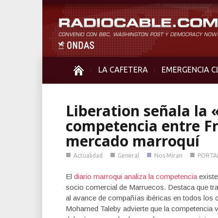
LA CAFETERA
EMERGENCIA C
Liberation señala la
competencia entre Fr
mercado marroquí
■
■
■
■
Actualidad
General
Nos Miran
PORTA
El
diario marroqui analiza la competencia
existe
socio comercial de Marruecos. Destaca que tra
al avance de compañías ibéricas en todos los c
Mohamed Taleby advierte que la competencia 