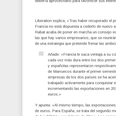
debería aprovecharlo para favorecer sus intere
Liberation explica; «Tras haber recuperado e
Francia no está dispuesta a cederlo de nuevo a 
Rabat acaba de poner en marcha un consejo e
las que hay varios empresarios, que se reunirán
de una estrategia que pretende frenar las ambi
Añade: «Francia le saca ventaja a su c
cada vez más dura entre los dos prime
y españolas representaron respectivame
de Marruecos durante el primer semest
empresas de los dos países se ha acen
trabajado activamente para conquistar 
incrementando las exportaciones en 201
euros.»
Y apunta: «Al mismo tiempo, las exportaciones 
de euros. Para España, se trata del segundo me