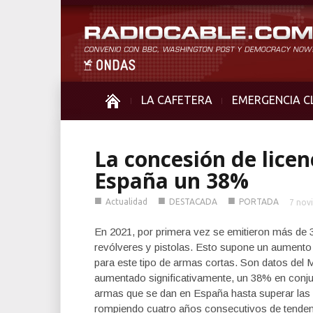
LA CAFETERA
EMERGENCIA C
La concesión de licen
España un 38%
■
■
■
Actualidad
DESTACADA
PORTADA
7 nov
En 2021, por primera vez se emitieron más de 3
revólveres y pistolas. Esto supone un aumento 
para este tipo de armas cortas. Son datos del M
aumentado significativamente, un 38% en conjun
armas que se dan en España hasta superar las
rompiendo cuatro años consecutivos de tendenc