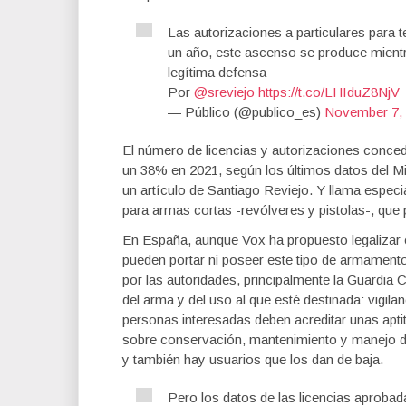
Las autorizaciones a particulares para
un año, este ascenso se produce mientr
legítima defensa
Por
@sreviejo
https://t.co/LHIduZ8NjV
— Público (@publico_es)
November 7,
El número de licencias y autorizaciones conce
un 38% en 2021, según los últimos datos del Min
un artículo de Santiago Reviejo. Y llama especi
para armas cortas -revólveres y pistolas-, que
En España, aunque Vox ha propuesto legalizar 
pueden portar ni poseer este tipo de armamento 
por las autoridades, principalmente la Guardia C
del arma y del uso al que esté destinada: vigilanc
personas interesadas deben acreditar unas apt
sobre conservación, mantenimiento y manejo de
y también hay usuarios que los dan de baja.
Pero los datos de las licencias aprobad