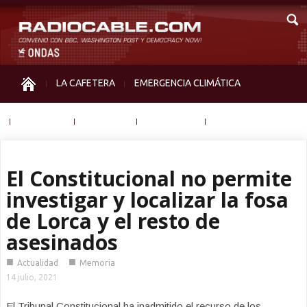
LA CAFETERA
EMERGENCIA CLIMÁTICA
IGUALDAD
MEMORIA
NOS MIRAN
OTRAS
El Constitucional no permite
investigar y localizar la fosa
de Lorca y el resto de
asesinados
■
■
Actualidad
Memoria
14 julio, 2021
El Tribunal Constitucional ha inadmitido el recurso de los