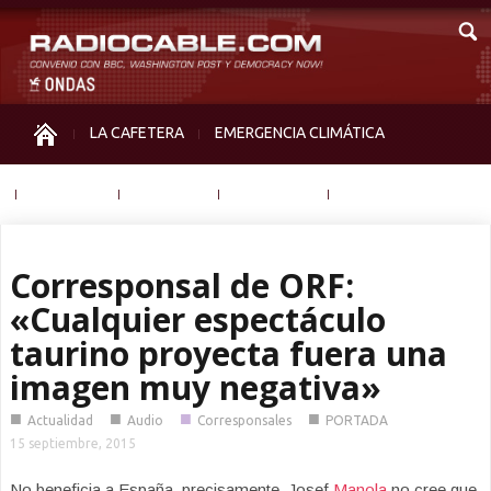
LA CAFETERA
EMERGENCIA CLIMÁTICA
IGUALDAD
MEMORIA
NOS MIRAN
OTRAS
Corresponsal de ORF:
«Cualquier espectáculo
taurino proyecta fuera una
imagen muy negativa»
■
■
■
■
Actualidad
Audio
Corresponsales
PORTADA
15 septiembre, 2015
No beneficia a España, precisamente. Josef
Manola
no cree que