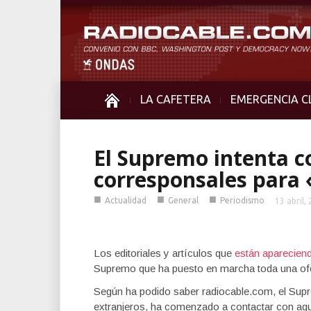
LA CAFETERA
EMERGENCIA C
El Supremo intenta c
corresponsales para
■
■
■
Actualidad
General
Periodismo
13 abril,
Los editoriales y artículos que
están apareciend
Supremo que ha puesto en marcha toda una ofe
Según ha podido saber radiocable.com, el Sup
extranjeros, ha comenzado a contactar con aqu