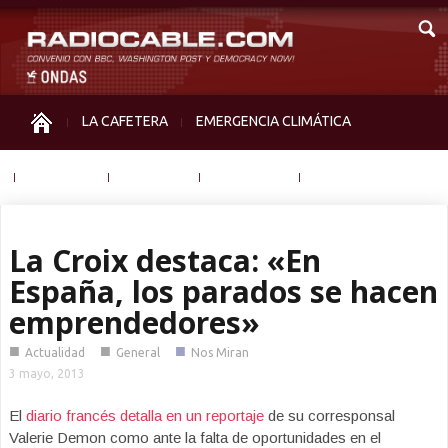
LA CAFETERA
EMERGENCIA CLIMÁTICA
IGUALDAD
MEMORIA
NOS MIRAN
OTRAS
La Croix destaca: «En
España, los parados se hacen
emprendedores»
■
■
■
Actualidad
General
Nos Miran
3 mayo, 2013
El
diario francés detalla en un reportaje
de su corresponsal
Valerie Demon como ante la falta de oportunidades en el