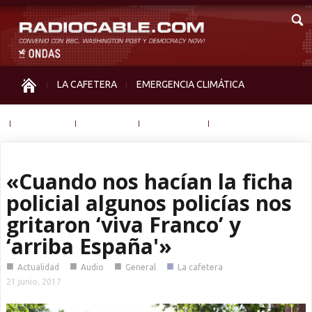
LA CAFETERA
EMERGENCIA CLIMÁTICA
IGUALDAD
MEMORIA
NOS MIRAN
OTRAS
«Cuando nos hacían la ficha
policial algunos policías nos
gritaron ‘viva Franco’ y
‘arriba España'»
■
■
■
■
Actualidad
Audio
General
La cafetera
21 junio, 2017