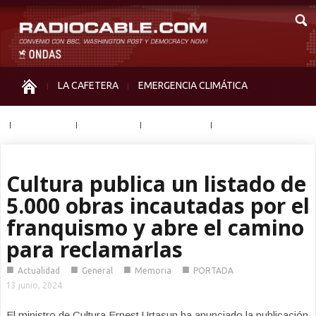
LA CAFETERA
EMERGENCIA CLIMÁTICA
IGUALDAD
MEMORIA
NOS MIRAN
OTRAS
Cultura publica un listado de
5.000 obras incautadas por el
franquismo y abre el camino
para reclamarlas
■
■
■
■
Actualidad
General
Memoria
PORTADA
13 junio, 2024
El ministro de Cultura Ernest Urtasun ha anunciado la publicación