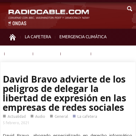
LA CAFETERA
EMERGENCIA CLIMÁTICA
IGUALDAD
MEMORIA
NOS MIRAN
OTRAS
David Bravo advierte de los
peligros de delegar la
libertad de expresión en las
empresas de redes sociales
■
■
■
■
Actualidad
Audio
General
La cafetera
5 febrero, 2021
David Bravo, abogado especializado en derecho informático,