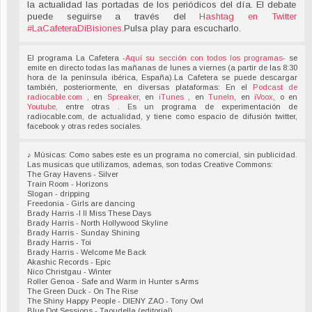
la actualidad las portadas de los periódicos del día. El debate
puede seguirse a través del
Hashtag en Twitter
#LaCafeteraDiBisiones
.
Pulsa play para escucharlo.
El programa La Cafetera -
Aquí su sección con todos los programas
- se
emite en directo todas las mañanas de lunes a viernes (a partir de las 8:30
hora de la península ibérica, España).La Cafetera se puede descargar
también, posteriormente, en diversas plataformas: En el
Podcast de
radiocable.com
, en
Spreaker
, en
iTunes
, en
TuneIn
, en
iVoox
, o en
Youtube,
entre otras . Es un programa de experimentación de
radiocable.com, de actualidad, y tiene como espacio de difusión twitter,
facebook y otras redes sociales.
♪ Músicas: Como sabes este es un programa no comercial, sin publicidad.
Las musicas que utilizamos, ademas, son todas Creative Commons:
The Gray Havens - Silver
Train Room - Horizons
Slogan - dripping
Freedonia - Girls are dancing
Brady Harris -I ll Miss These Days
Brady Harris - North Hollywood Skyline
Brady Harris - Sunday Shining
Brady Harris - Toi
Brady Harris - Welcome Me Back
Akashic Records - Epic
Nico Christgau - Winter
Roller Genoa - Safe and Warm in Hunter s Arms
The Green Duck - On The Rise
The Shiny Happy People - DIENY ZAO - Tony Owl
Blue Dot Sessions - Taoudella (editorial)