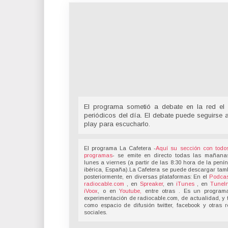
El programa sometió a debate en la red el 
periódicos del día. El debate puede seguirse 
play para escucharlo.
El programa La Cafetera -
Aquí su sección con todo
programas
- se emite en directo todas las mañana
lunes a viernes (a partir de las 8:30 hora de la pení
ibérica, España).La Cafetera se puede descargar tam
posteriormente, en diversas plataformas: En el
Podcas
radiocable.com
, en
Spreaker
, en
iTunes
, en
TuneI
iVoox
, o en
Youtube,
entre otras . Es un program
experimentación de radiocable.com, de actualidad, y 
como espacio de difusión twitter, facebook y otras 
sociales.