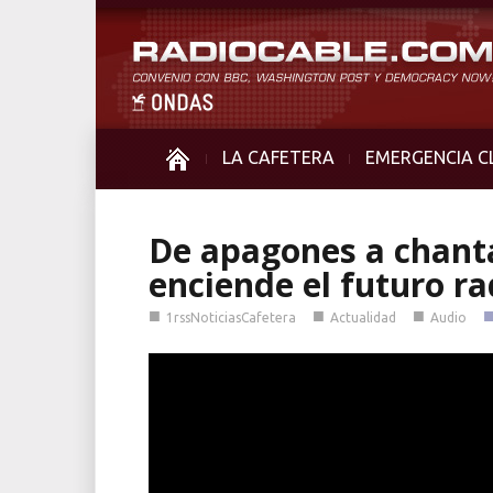
LA CAFETERA
EMERGENCIA C
De apagones a chanta
enciende el futuro ra
■
■
■
1rssNoticiasCafetera
Actualidad
Audio