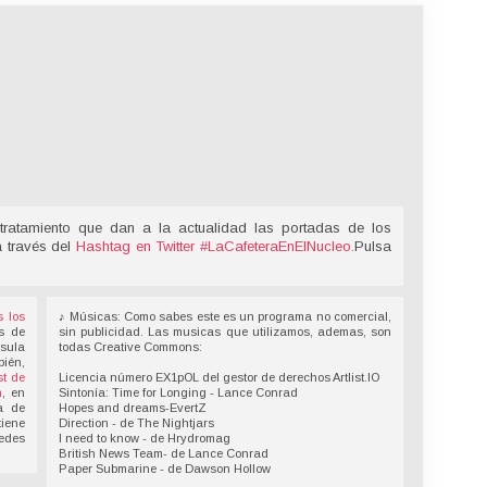
tratamiento que dan a la actualidad las portadas de los
a través del
Hashtag en Twitter
#LaCafeteraEnElNucleo
.
Pulsa
s los
♪ Músicas: Como sabes este es un programa no comercial,
s de
sin publicidad. Las musicas que utilizamos, ademas, son
nsula
todas Creative Commons:
bién,
t de
Licencia número EX1pOL del gestor de derechos Artlist.IO
n
, en
Sintonía: Time for Longing - Lance Conrad
a de
Hopes and dreams-EvertZ
tiene
Direction - de The Nightjars
redes
I need to know - de Hrydromag
British News Team- de Lance Conrad
Paper Submarine - de Dawson Hollow