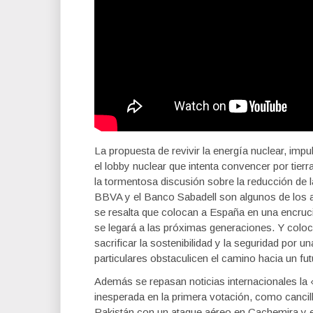
La propuesta de revivir la energía nuclear, imp
el lobby nuclear que intenta convencer por tierr
la tormentosa discusión sobre la reducción de la
BBVA y el Banco Sabadell son algunos de los a
se resalta que colocan a España en una encrucij
se legará a las próximas generaciones. Y colo
sacrificar la sostenibilidad y la seguridad por 
particulares obstaculicen el camino hacia un fu
Además se repasan noticias internacionales la 
inesperada en la primera votación, como cancill
Pakistán con un ataque aéreo en Cachemira y 