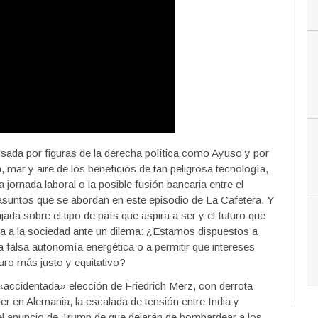
ulsada por figuras de la derecha política como Ayuso y por
a, mar y aire de los beneficios de tan peligrosa tecnología,
 jornada laboral o la posible fusión bancaria entre el
suntos que se abordan en este episodio de La Cafetera. Y
ada sobre el tipo de país que aspira a ser y el futuro que
ca a la sociedad ante un dilema: ¿Estamos dispuestos a
una falsa autonomía energética o a permitir que intereses
turo más justo y equitativo?
«accidentada» elección de Friedrich Merz, con derrota
er en Alemania, la escalada de tensión entre India y
el anuncio de Trump de que dejarán de bombardear a los