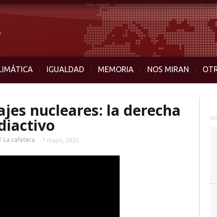
LIMÁTICA
IGUALDAD
MEMORIA
NOS MIRAN
OT
jes nucleares: la derecha
diactivo
■
La cafetera
7 mayo, 2025