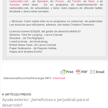
radiocable.com
, en
Spreaker
, en
iTunes
, en
TuneIn
, en
iVoox
, o en
Youtube,
entre otras . Es un programa de experimentación de
radiocable.com, de actualidad, y tiene como espacio de difusión twitter,
facebook y otras redes sociales.
♪ Músicas: Como sabes este es un programa no comercial, sin publicidad.
Las musicas que utilizamos, ademas, son todas Creative Commons:
Licencia número EX1pOL del gestor de derechos Artlist.IO
Sintonía: Time for Longing - Lance Conrad
Direction - de The Nightjars
I need to know - de Hrydromag
British News Team- de Lance Conrad
Paper Submarine - de Dawson Hollow
Hopes and dreams-EvertZ
Sobremesa/Escuchar/Descargar MP3
Download
ARTÍCULO PREVIO
Ayuda exterior: ¿beneficiosa o perjudicial para el
desarrollo?