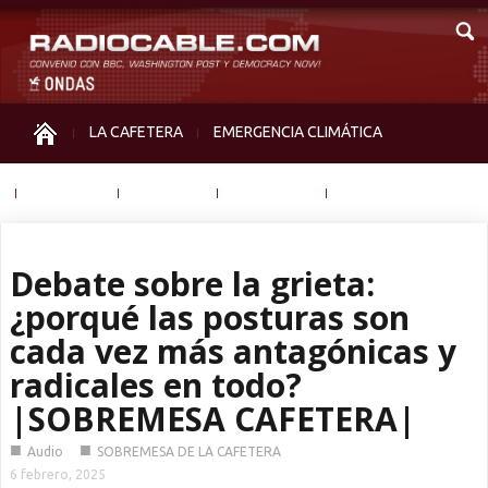
LA CAFETERA
EMERGENCIA CLIMÁTICA
IGUALDAD
MEMORIA
NOS MIRAN
OTRAS
Debate sobre la grieta:
¿porqué las posturas son
cada vez más antagónicas y
radicales en todo?
|SOBREMESA CAFETERA|
■
■
Audio
SOBREMESA DE LA CAFETERA
6 febrero, 2025