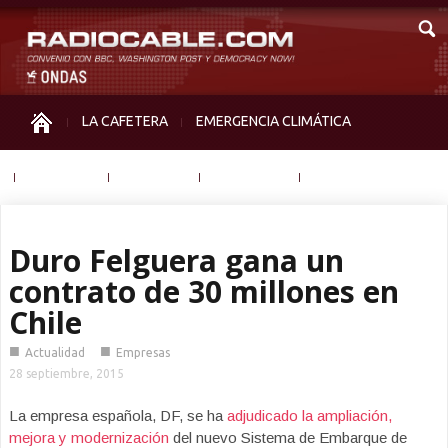
LA CAFETERA
EMERGENCIA CLIMÁTICA
IGUALDAD
MEMORIA
NOS MIRAN
OTRAS
Duro Felguera gana un
contrato de 30 millones en
Chile
■
■
Actualidad
Empresas
28 septiembre, 2015
La empresa española, DF, se ha
adjudicado la ampliación,
mejora y modernización
del nuevo Sistema de Embarque de