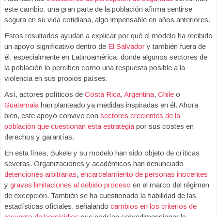
este cambio: una gran parte de la población afirma sentirse
segura en su vida cotidiana, algo impensable en años anteriores.
Estos resultados ayudan a explicar por qué el modelo ha recibido
un apoyo significativo dentro de
El Salvador
y también fuera de
él, especialmente en Latinoamérica, donde algunos sectores de
la población lo perciben como una respuesta posible a la
violencia en sus propios países.
Así, actores políticos de
Costa Rica
,
Argentina
,
Chile
o
Guatemala
han planteado ya medidas inspiradas en él. Ahora
bien, este apoyo convive con
sectores crecientes de la
población que cuestionan esta estrategia
por sus costes en
derechos y garantías.
En esta línea, Bukele y su modelo han sido objeto de críticas
severas. Organizaciones y académicos han denunciado
detenciones arbitrarias
,
encarcelamiento de personas inocentes
y
graves limitaciones al debido proceso
en el marco del régimen
de excepción. También se ha cuestionado la fiabilidad de las
estadísticas oficiales, señalando
cambios en los criterios de
recuento de homicidios
que podrían sobredimensionar la