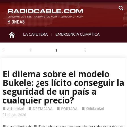
LA CAFETERA
EMERGENCIA CLIMÁTICA
IGUALDAD
MEMORIA
NOS MIRAN
OTRAS
El dilema sobre el modelo
Bukele: ¿es lícito conseguir la
seguridad de un país a
cualquier precio?
■
■
■
■
Actualidad
DESTACADA
PORTADA
Solidaridad
21 mayo, 2026
El presidente de El Salvador se ha convertido en referente de las