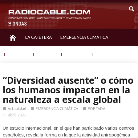
LA CAFETERA
EMERGENCIA CLIMÁTICA
IGUALDAD
MEMORIA
NOS MIRAN
OTRAS
“Diversidad ausente” o cómo
los humanos impactan en la
naturaleza a escala global
■
■
■
Actualidad
EMERGENCIA CLIMÁTICA
PORTADA
11 abril, 2025
Un estudio internacional, en el que han participado varios centros
españoles, revela la forma en la que la actividad antropogénica