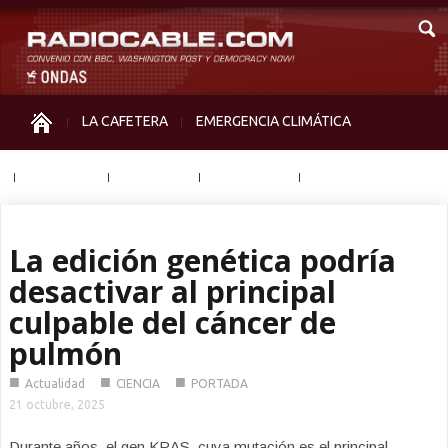
LA CAFETERA
EMERGENCIA CLIMÁTICA
IGUALDAD
MEMORIA
NOS MIRAN
OTRAS
La edición genética podría
desactivar al principal
culpable del cáncer de
pulmón
■
■
■
Actualidad
CIENCIA
PORTADA
21 octubre, 2025
Durante años, el gen KRAS, cuya mutación es el principal