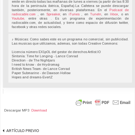
emite en directo todas las mañanas de lunes a viernes (a partir de las 8:30
hora de la península ibérica, España).La Cafetera se puede descargar
también, posteriormente, en diversas plataformas: En el
Podcast de
radiocable.com
, en
Spreaker
, en
iTunes
, en
TuneIn
, en
iVoox
, o en
Youtube,
entre otras . Es un programa de experimentación de
radiocable.com, de actualidad, y tiene como espacio de difusión twitter,
facebook y otras redes sociales.
♪ Músicas: Como sabes este es un programa no comercial, sin publicidad.
Las musicas que utilizamos, ademas, son todas Creative Commons:
Licencia número EX1pOL del gestor de derechos Artlist.IO
Sintonía: Time for Longing - Lance Conrad
Direction - de The Nightjars
I need to know - de Hrydromag
British News Team- de Lance Conrad
Paper Submarine - de Dawson Hollow
Hopes and dreams-EvertZ
Descargar MP3
Download
ARTÍCULO PREVIO