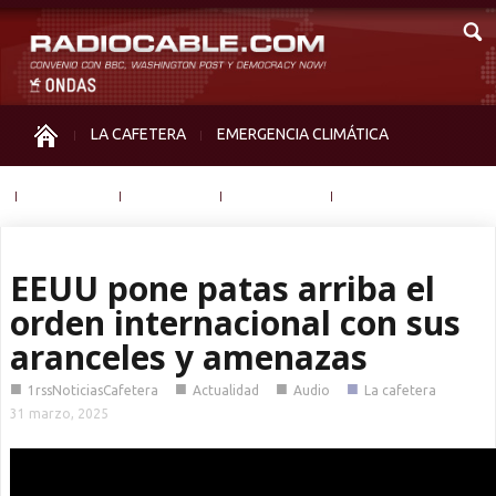
LA CAFETERA
EMERGENCIA CLIMÁTICA
IGUALDAD
MEMORIA
NOS MIRAN
OTRAS
EEUU pone patas arriba el
orden internacional con sus
aranceles y amenazas
■
■
■
■
1rssNoticiasCafetera
Actualidad
Audio
La cafetera
31 marzo, 2025