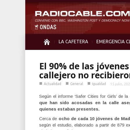
LA CAFETERA
EMERGENCIA C
El 90% de las jóvenes
callejero no recibier
■
■
■
Actualidad
General
Igualdad
15 julio, 20
Según el informe ‘Safer Cities for Girls’ de l
que han sido acosadas en la calle ase
quienes estaban presentes.
Cerca de
ocho de cada 10 jóvenes de Madri
según el estudio, elaborado a partir de 879 e