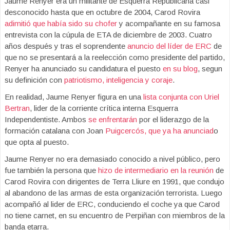
Jaume Renyer era un militante de Esquerra Republicana casi
desconocido hasta que en octubre de 2004, Carod Rovira
adimitió que había sido su chofer
y acompañante en su famosa
entrevista con la cúpula de ETA de diciembre de 2003. Cuatro
años después y tras el soprendente
anuncio del líder de ERC
de
que no se presentará a la reelección como presidente del partido,
Renyer ha anunciado su candidatura el puesto
en su blog
, segun
su definición con
patriotismo, inteligencia y coraje
.
En realidad, Jaume Renyer figura en una
lista conjunta con Uriel
Bertran
, lider de la corriente crítica interna Esquerra
Independentiste. Ambos
se enfrentarán
por el liderazgo de la
formación catalana con Joan
Puigcercós, que ya ha anunciad
o
que opta al puesto.
Jaume Renyer no era demasiado conocido a nivel público, pero
fue también la persona que
hizo de intermediario en la reunión
de
Carod Rovira con dirigentes de Terra Lliure en 1991, que condujo
al abandono de las armas de esta organización terrorista. Luego
acompañó al lider de ERC, conduciendo el coche ya que Carod
no tiene carnet, en su encuentro de Perpiñan con miembros de la
banda etarra.