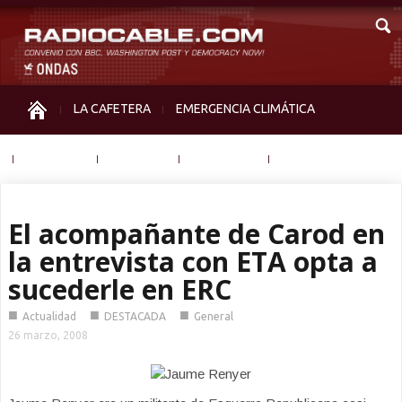
LA CAFETERA
EMERGENCIA CLIMÁTICA
IGUALDAD
MEMORIA
NOS MIRAN
OTRAS
El acompañante de Carod en
la entrevista con ETA opta a
sucederle en ERC
■
■
■
Actualidad
DESTACADA
General
26 marzo, 2008