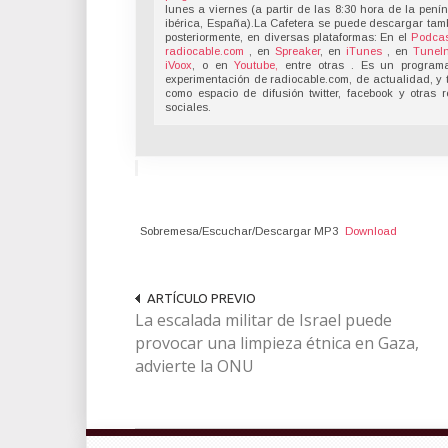
lunes a viernes (a partir de las 8:30 hora de la pení
ibérica, España).La Cafetera se puede descargar tam
posteriormente, en diversas plataformas: En el
Podcas
radiocable.com
, en
Spreaker
, en
iTunes
, en
TuneI
iVoox
, o en
Youtube,
entre otras . Es un program
experimentación de radiocable.com, de actualidad, y 
como espacio de difusión twitter, facebook y otras 
sociales.
Sobremesa/Escuchar/Descargar MP3
Download
ARTÍCULO PREVIO
La escalada militar de Israel puede
provocar una limpieza étnica en Gaza,
advierte la ONU