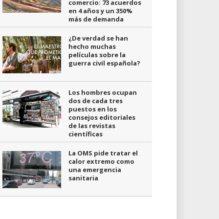
comercio: 73 acuerdos
en 4 años y un 350%
más de demanda
¿De verdad se han
hecho muchas
películas sobre la
guerra civil española?
Los hombres ocupan
dos de cada tres
puestos en los
consejos editoriales
de las revistas
científicas
La OMS pide tratar el
calor extremo como
una emergencia
sanitaria