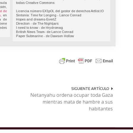
nsula
todas Creative Commons:
bién,
t de
Licencia número EX1pOL del gestor de derechos Artlist.IO
n
, en
Sintonía: Time for Longing - Lance Conrad
a de
Hopes and dreams-EvertZ
tiene
Direction - de The Nightjars
redes
I need to know - de Hrydromag
British News Team- de Lance Conrad
Paper Submarine - de Dawson Hollow
SIGUIENTE ARTÍCULO
Netanyahu ordena ocupar toda Gaza
mientras mata de hambre a sus
habitantes