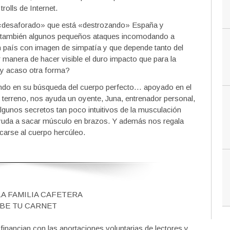
olls de Internet.
o «desaforado» que está «destrozando» España y
 también algunos pequeños ataques incomodando a
n país con imagen de simpatía y que depende tanto del
 manera de hacer visible el duro impacto que para la
ay acaso otra forma?
ando en su búsqueda del cuerpo perfecto… apoyado en el
te terreno, nos ayuda un oyente, Juna, entrenador personal,
lgunos secretos tan poco intuitivos de la musculación
ayuda a sacar músculo en brazos. Y además nos regala
carse al cuerpo hercúleo.
LA FAMILIA CAFETERA
BE TU CARNET
nancian con las aportaciones voluntarias de lectores y