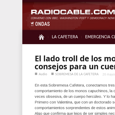
LA CAFETERA
EMERGENCIA C
El lado troll de los 
consejos para un cue
■
■
Audio
SOBREMESA DE LA CAFETERA
20 mayo
En esta Sobremesa Cafetera, conectamos tres 
comportamiento de los monos capuchinos, la cr
veces obsesiva, de un cuerpo hercúleo. Y lo ha
Primero con Valentina, que con un doctorado so
comportamientos sorprendentes de estos animal
Algo que confirma que lejos de ser simples n