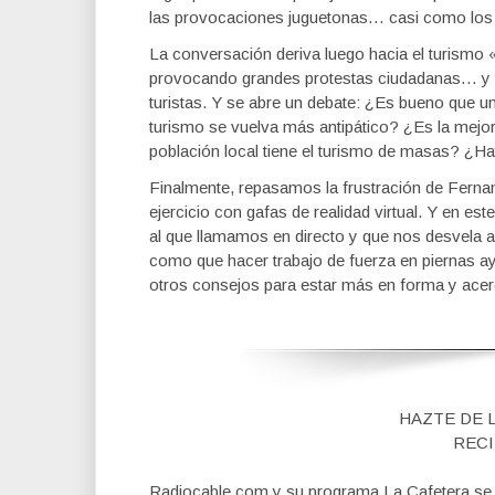
las provocaciones juguetonas… casi como los tr
La conversación deriva luego hacia el turism
provocando grandes protestas ciudadanas… y
turistas. Y se abre un debate: ¿Es bueno que u
turismo se vuelva más antipático? ¿Es la mejor
población local tiene el turismo de masas? ¿H
Finalmente, repasamos la frustración de Fern
ejercicio con gafas de realidad virtual. Y en es
al que llamamos en directo y que nos desvela a
como que hacer trabajo de fuerza en piernas 
otros consejos para estar más en forma y acer
HAZTE DE 
RECI
Radiocable.com y su programa La Cafetera se fi