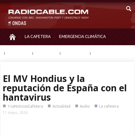
LA CAFETERA
EMERGENCIA CLIMÁTICA
IGUALDAD
MEMORIA
NOS MIRAN
OTRAS
El MV Hondius y la
reputación de España con el
hantavirus
■
■
■
■
1rssNoticiasCafetera
Actualidad
Audio
La cafetera
11 mayo, 2026