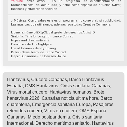
Youtube,
entre otras . Es un programa de experimentación de
radiocable.com, de actualidad, y tiene como espacio de difusión twitter,
facebook y otras redes sociales.
♪ Músicas: Como sabes este es un programa no comercial, sin publicidad.
Las musicas que utilizamos, ademas, son todas Creative Commons:
Licencia número EX1pOL del gestor de derechos Artlist.IO
Sintonía: Time for Longing - Lance Conrad
Hopes and dreams-EvertZ
Direction - de The Nightjars
I need to know - de Hrydromag
British News Team- de Lance Conrad
Paper Submarine - de Dawson Hollow
Hantavirus, Crucero Canarias, Barco Hantavirus
España, OMS Hantavirus, Crisis sanitaria Canarias,
Virus mortal crucero, Hantavirus humanos, Brote
hantavirus 2026, Canarias noticia última hora, Barco
cuarentena, Emergencia sanitaria Europa, Pasajeros
retenidos crucero, Virus en crucero, OMS España
Canarias, Miedo postpandemia, Crisis sanitaria
internacional, Derecho marítimo sanitario, Hantavirus