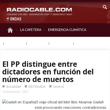
LA CAFETERA
EMERGENCIA CLIMÁTICA
IGUALDAD
MEMORIA
NOS MIRAN
OTRAS
El PP distingue entre
dictadores en función del
número de muertos
■
■
■
Actualidad
DESTACADA
General
18 diciembre, 2007
El viaje oficial del lider libio Muamar Gadafi
está provocando reacciones contradictorias