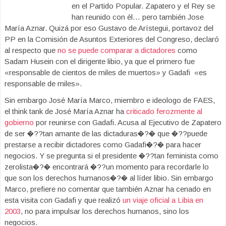
en el Partido Popular. Zapatero y el Rey se
han reunido con él… pero también Jose
María Aznar. Quizá por eso Gustavo de Arístegui, portavoz del
PP en la Comisión de Asuntos Exteriores del Congreso, declaró
al respecto que
no se puede comparar a dictadores
como
Sadam Husein con el dirigente libio, ya que el primero fue
«responsable de cientos de miles de muertos» y Gadafi «es
responsable de miles».
Sin embargo José María Marco, miembro e ideologo de FAES,
el think tank de José María Aznar ha
criticado ferozmente al
gobierno
por reunirse con Gadafi. Acusa al Ejecutivo de Zapatero
de ser �??tan amante de las dictaduras�?� que �??puede
prestarse a recibir dictadores como Gadafi�?� para hacer
negocios. Y se pregunta si el presidente �??tan feminista como
zerolista�?� encontrará �??un momento para recordarle lo
que son los derechos humanos�?� al líder libio. Sin embargo
Marco, prefiere no comentar que también Aznar ha cenado en
esta visita con Gadafi y que realizó
un viaje oficial a Libia en
2003
, no para impulsar los derechos humanos, sino los
negocios.