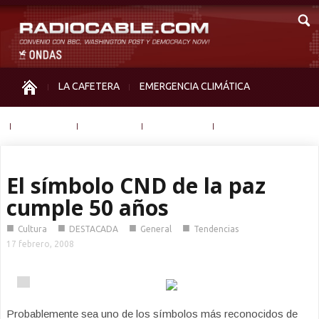
LA CAFETERA
EMERGENCIA CLIMÁTICA
IGUALDAD
MEMORIA
NOS MIRAN
OTRAS
El símbolo CND de la paz
cumple 50 años
■
■
■
■
Cultura
DESTACADA
General
Tendencias
17 febrero, 2008
Probablemente sea uno de los símbolos más reconocidos de