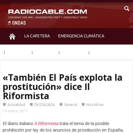
LA CAFETERA
EMERGENCIA CLIMÁTICA
IGUALDAD
MEMORIA
NOS MIRAN
OTRAS
«También El País explota la
prostitución» dice Il
Riformista
■
■
■
■
Actualidad
DESTACADA
General
Nos Miran
19 enero, 2011
El diario italiano
Il Riformista
trata el tema de la posible
prohibición por ley de los anuncios de prostitución en España.