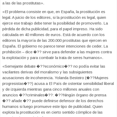
a las de las prostitutas».
«El problema consiste en que, en España, la prostitución es
legal. A juicio de los editores, si la prostitución es legal, quien
ejerce ese trabajo debe tener la posibilidad de promoverlo. La
pérdida de dicha publicidad, para el papel impreso. Ha sido
calculada en 40 millones de euros. Está de acuerdo con los
editores la mayoría de las 200.000 prostitutas que ejercen en
España. El gobierno no parece tener intenciones de ceder. La
prohibición – dice �?? sirve para defender a las mujeres contra
la explotación y para combatir la trata de seres humanos».
«Semejante debate �??económico�?? no podía evitar las
vacilantes derivas del moralismo y las subsiguientes
acusaciones de incoherencia. Yolanda Besteiro (�??Mujeres
progresistas�??) acusa a El País de ostentar sensibilidad liberal
y de izquierda mientras gana cinco millones anuales con
anuncios �??criminales�??: �??Ningún órgano de prensa
�?? añade �?? puede definirse defensor de los derechos
humanos si luego promueve este tipo de publicidad. Quien
explota la prostitución es en cierto sentido cómplice de las