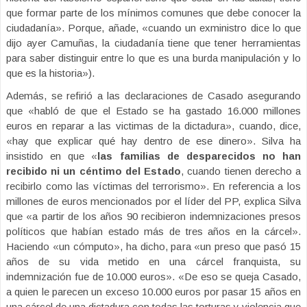
que formar parte de los mínimos comunes que debe conocer la
ciudadanía». Porque, añade, «cuando un exministro dice lo que
dijo ayer Camuñas, la ciudadanía tiene que tener herramientas
para saber distinguir entre lo que es una burda manipulación y lo
que es la historia»).
Además, se refirió a las declaraciones de Casado asegurando
que «habló de que el Estado se ha gastado 16.000 millones
euros en reparar a las victimas de la dictadura», cuando, dice,
«hay que explicar qué hay dentro de ese dinero». Silva ha
insistido en que «
las familias de desparecidos no han
recibido ni un céntimo del Estado
, cuando tienen derecho a
recibirlo como las víctimas del terrorismo». En referencia a los
millones de euros mencionados por el líder del PP, explica Silva
que «a partir de los años 90 recibieron indemnizaciones presos
políticos que habían estado más de tres años en la cárcel».
Haciendo «un cómputo», ha dicho, para «un preso que pasó 15
años de su vida metido en una cárcel franquista, su
indemnización fue de 10.000 euros». «De eso se queja Casado,
a quien le parecen un exceso 10.000 euros por pasar 15 años en
una cárcel de una dictadura con todas las torturas y violencia que