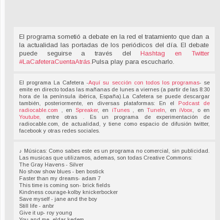
El programa sometió a debate en la red el tratamiento que dan a
la actualidad las portadas de los periódicos del día. El debate
puede seguirse a través del
Hashtag en Twitter
#LaCafeteraCuentaAtrás
.
Pulsa play para escucharlo.
El programa La Cafetera -
Aquí su sección con todos los programas
- se
emite en directo todas las mañanas de lunes a viernes (a partir de las 8:30
hora de la península ibérica, España).La Cafetera se puede descargar
también, posteriormente, en diversas plataformas: En el
Podcast de
radiocable.com
, en
Spreaker
, en
iTunes
, en
TuneIn
, en
iVoox
, o en
Youtube,
entre otras . Es un programa de experimentación de
radiocable.com, de actualidad, y tiene como espacio de difusión twitter,
facebook y otras redes sociales.
♪ Músicas: Como sabes este es un programa no comercial, sin publicidad.
Las musicas que utilizamos, ademas, son todas Creative Commons:
The Gray Havens - Silver
No show show blues - ben bostick
Faster than my dreams- adam 7
This time is coming son- brick fields
Kindness courage-kolby knickerbocker
Save myself - jane and the boy
Still life - anbr
Give it up- roy young
You and me- eldar kedem