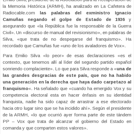
la Memoria Histórica (ARMH), ha analizado en La Cafetera de
Radiocable.com
las palabras del exministro Ignacio
Camuñas negando el golpe de Estado de 1936
y
asegurando que «la República fue la responsable de la Guerra
Civil». Un «discurso de manual del revisionismo», en palabras de
Silva, «que trata de no despegarse del franquismo». Ha
recordado que Camuñas fue «uno de los avaladores de Vox».
Para Emilio Silva «lo peor» de esas declaraciones «es el
contexto, que tenemos allí al líder del segundo partido español
sonriendo complaciente». Lo que para Silva responde a «
una de
las grandes desgracias de este país, que no ha habido
una generación en la derecha que haya dado carpetazo al
franquismo
«. Ha señalado que «cuando ha emergido Vox y su
competencia electoral esta en hacer énfasis en su identidad
franquista, nadie ha sido capaz de arrastrar a ese electorado
hacia otro lugar sino que se ha incidido ahí». Según el presidente
de la ARMH, «lo que ocurrió ayer forma parte de este tándem
PP – Vox que trata de alcanzar el gobierno del Estado en
comanda y que comparten estos valores».