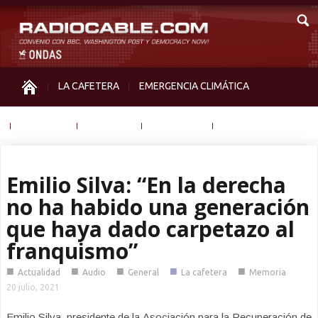
LA CAFETERA
EMERGENCIA CLIMÁTICA
IGUALDAD
MEMORIA
NOS MIRAN
OTRAS
Emilio Silva: “En la derecha
no ha habido una generación
que haya dado carpetazo al
franquismo”
■
■
■
■
■
Actualidad
Audio
General
La cafetera
Memoria
20 julio, 2021
Emilio Silva, presidente de la Asociación para la Recuperación de