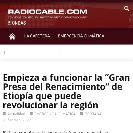
LA CAFETERA
EMERGENCIA CLIMÁTICA
IGUALDAD
MEMORIA
NOS MIRAN
OTRAS
Empieza a funcionar la “Gran
Presa del Renacimiento” de
Etiopía que puede
revolucionar la región
■
■
■
Actualidad
EMERGENCIA CLIMÁTICA
PORTADA
23 febrero, 2022
Es la mayor planta de energía de África y su puesta en