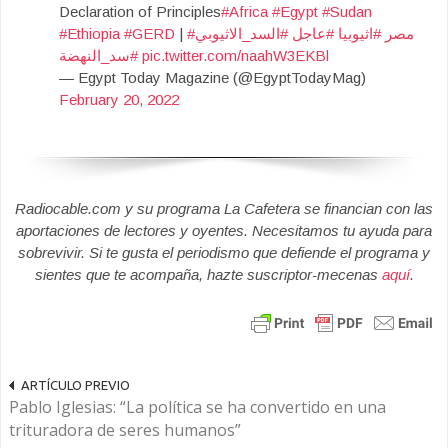
Declaration of Principles
#Africa
#Egypt
#Sudan
#Ethiopia
#GERD
|
#السد_الاثيوبي
#عاجل
#اثيوبيا
#مصر
#سد_النهضة
pic.twitter.com/naahW3EKBl
— Egypt Today Magazine (@EgyptTodayMag)
February 20, 2022
Radiocable.com y su programa La Cafetera se financian con las
aportaciones de lectores y oyentes. Necesitamos tu ayuda para
sobrevivir. Si te gusta el periodismo que defiende el programa y
sientes que te acompaña, hazte suscriptor-mecenas
aquí
.
ARTÍCULO PREVIO
Pablo Iglesias: “La política se ha convertido en una
trituradora de seres humanos”