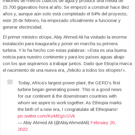
millones de metros cúbicos de agua y producir una media de
15.700 gigavatios-hora al año. Se empezó a construir hace diez
años y, aunque aún solo está completado el 84% del proyecto,
este 20 de febrero, ha empezado oficialmente a funcionar y
generar electricidad.
El primer ministro etíope, Abiy Ahmed Ali ha visitado la enorme
instalación para inaugurarla y poner en marcha su primera
turbina. Y lo ha hecho con estas palabras: «Esta es una buena
noticia para nuestro continente y para los países aguas abajo
con los que aspiramos a trabajar juntos. Dado que Etiopía marca
el nacimiento de una nueva era, ¡felicito a todos los etíopes!».
Today, Africa’s largest power plant, the GERD’s first
turbine began generating power. This is a good news
for our continent & the downstream countries with
whom we aspire to work together. As Ethiopia marks
the birth of a new era, I congratulate all Ethiopians!
pic.twitter.com/KoMEgIcGVk
— Abiy Ahmed Ali (@AbiyAhmedAli)
February 20,
2022