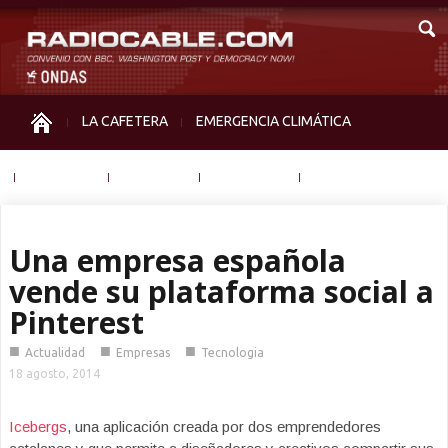
LA CAFETERA
EMERGENCIA CLIMÁTICA
IGUALDAD
MEMORIA
NOS MIRAN
OTRAS
Una empresa española
vende su plataforma social a
Pinterest
■
■
■
Actualidad
Empresas
Tecnologia
18 agosto, 2014
Icebergs
, una aplicación creada por dos emprendedores