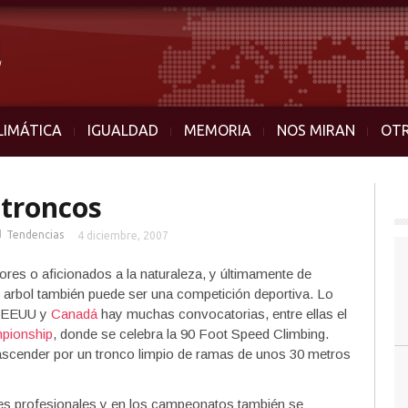
LIMÁTICA
IGUALDAD
MEMORIA
NOS MIRAN
OT
 troncos
■
Tendencias
4 diciembre, 2007
ores o aficionados a la naturaleza, y últimamente de
n arbol también puede ser una competición deportiva. Lo
n EEUU y
Canadá
hay muchas convocatorias, entre ellas el
pionship
, donde se celebra la 90 Foot Speed Climbing.
 ascender por un tronco limpio de ramas de unos 30 metros
es profesionales y en los campeonatos también se