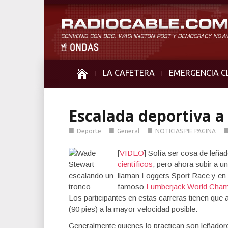
LA CAFETERA
EMERGENCIA C
Escalada deportiva a
■
■
■
Deporte
General
NOTICIAS PIE PAGINA
[
VIDEO
] Solía ser cosa de leñad
científicos
, pero ahora subir a u
llaman Loggers Sport Race y e
famoso
Lumberjack World Cham
Los participantes en estas carreras tienen que
(90 pies) a la mayor velocidad posible.
Generalmente quienes lo practican son leñador