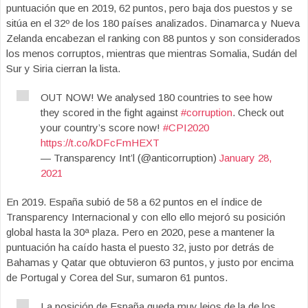
puntuación que en 2019, 62 puntos, pero baja dos puestos y se
sitúa en el 32º de los 180 países analizados. Dinamarca y Nueva
Zelanda encabezan el ranking con 88 puntos y son considerados
los menos corruptos, mientras que mientras Somalia, Sudán del
Sur y Siria cierran la lista.
OUT NOW! We analysed 180 countries to see how
they scored in the fight against
#corruption
. Check out
your country’s score now!
#CPI2020
https://t.co/kDFcFmHEXT
— Transparency Int’l (@anticorruption)
January 28,
2021
En 2019. España subió de 58 a 62 puntos en el índice de
Transparency Internacional y con ello ello mejoró su posición
global hasta la 30ª plaza. Pero en 2020, pese a mantener la
puntuación ha caído hasta el puesto 32, justo por detrás de
Bahamas y Qatar que obtuvieron 63 puntos, y justo por encima
de Portugal y Corea del Sur, sumaron 61 puntos.
La posición de España queda muy lejos de la de los