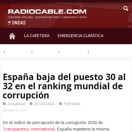
LA CAFETERA
EMERGENCIA CLIMÁTICA
IGUALDAD
MEMORIA
NOS MIRAN
OTRAS
España baja del puesto 30 al
32 en el ranking mundial de
corrupción
■
■
■
Actualidad
DESTACADA
PORTADA
28 enero, 2021
En el índice de percepción de la corrupción 2020 de
Transparency International
, España mantiene la misma