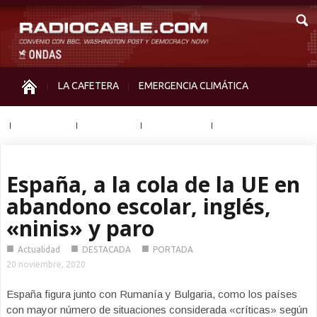
LA CAFETERA
EMERGENCIA CLIMÁTICA
IGUALDAD
MEMORIA
NOS MIRAN
OTRAS
España, a la cola de la UE en
abandono escolar, inglés,
«ninis» y paro
■
■
■
Actualidad
DESTACADA
PORTADA
20 noviembre, 2020
España figura junto con Rumanía y Bulgaria, como los países
con mayor número de situaciones considerada «críticas» según