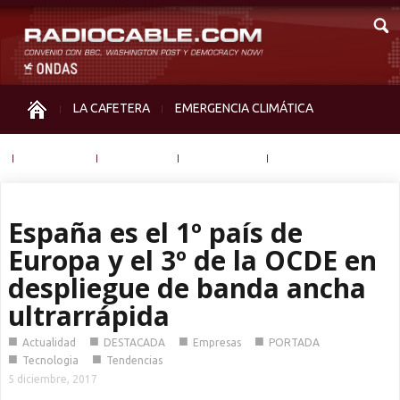
LA CAFETERA
EMERGENCIA CLIMÁTICA
IGUALDAD
MEMORIA
NOS MIRAN
OTRAS
España es el 1º país de
Europa y el 3º de la OCDE en
despliegue de banda ancha
ultrarrápida
■
■
■
■
Actualidad
DESTACADA
Empresas
PORTADA
■
■
Tecnologia
Tendencias
5 diciembre, 2017