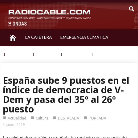
LA CAFETERA
EMERGENCIA CLIMÁTICA
IGUALDAD
MEMORIA
NOS MIRAN
OTRAS
España sube 9 puestos en el
índice de democracia de V-
Dem y pasa del 35º al 26º
puesto
■
■
■
■
Actualidad
Cultura
DESTACADA
PORTADA
3 junio, 2019
La calidad democrática española ha recibido una una nota de