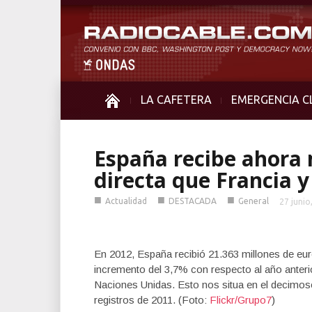
LA CAFETERA
EMERGENCIA C
España recibe ahora 
directa que Francia 
■
■
■
Actualidad
DESTACADA
General
27 junio
En 2012, España recibió 21.363 millones de euro
incremento del 3,7% con respecto al año anteri
Naciones Unidas. Esto nos situa en el decimose
registros de 2011. (Foto:
Flickr/Grupo7
)