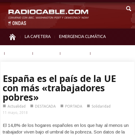
LA CAFETERA
EMERGENCIA CLIMÁTICA
IGUALDAD
MEMORIA
NOS MIRAN
OTRAS
España es el país de la UE
con más «trabajadores
pobres»
■
■
■
■
Actualidad
DESTACADA
PORTADA
Solidaridad
11 mayo, 2018
El 14,8% de los hogares españoles en los que hay al menos un
trabajador viven bajo el umbral de la pobreza. Son datos de la