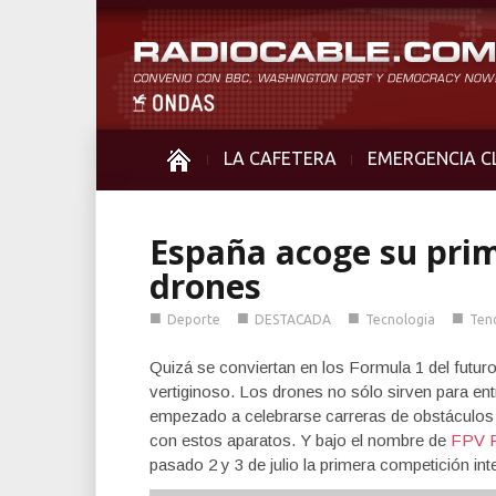
LA CAFETERA
EMERGENCIA C
España acoge su prime
drones
■
■
■
■
Deporte
DESTACADA
Tecnologia
Ten
Quizá se conviertan en los Formula 1 del futu
vertiginoso. Los drones no sólo sirven para en
empezado a celebrarse carreras de obstáculos o
con estos aparatos. Y bajo el nombre de
FPV R
pasado 2 y 3 de julio la primera competición i