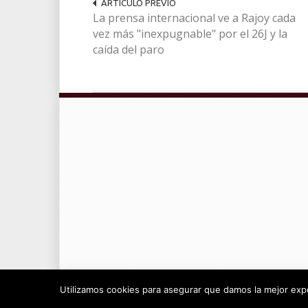
ARTÍCULO PREVIO
La prensa internacional ve a Rajoy cada
vez más "inexpugnable" por el 26J y la
caída del paro
© Radiocable en Internet S.L.
Utilizamos cookies para asegurar que damos la mejor exper