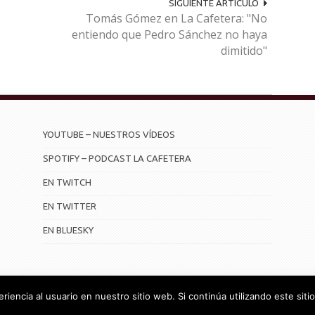
SIGUIENTE ARTÍCULO
Tomás Gómez en La Cafetera: "No
entiendo que Pedro Sánchez no haya
dimitido"
YOUTUBE – NUESTROS VÍDEOS
SPOTIFY – PODCAST LA CAFETERA
EN TWITCH
EN TWITTER
EN BLUESKY
iencia al usuario en nuestro sitio web. Si continúa utilizando este si