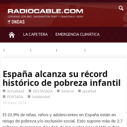
LA CAFETERA
EMERGENCIA CLIMÁTICA
IGUALDAD
MEMORIA
NOS MIRAN
OTRAS
España alcanza su récord
histórico de pobreza infantil
■
■
■
■
Actualidad
DESTACADA
General
Igualdad
■
■
PORTADA
Solidaridad
28 mayo, 2024
El 33,9% de niñas, niños y adolescentes en España están en
riesgo de pobreza y/o exclusión social. Esto supone más de 2,7