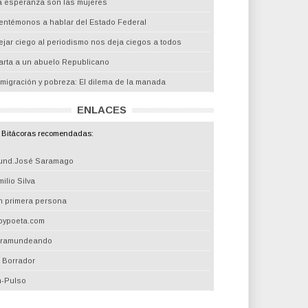
a esperanza son las mujeres
entémonos a hablar del Estado Federal
ejar ciego al periodismo nos deja ciegos a todos
arta a un abuelo Republicano
nmigración y pobreza: El dilema de la manada
ENLACES
Bitácoras recomendadas:
und.José Saramago
ilio Silva
n primera persona
oypoeta.com
iramundeando
l Borrador
m-Pulso