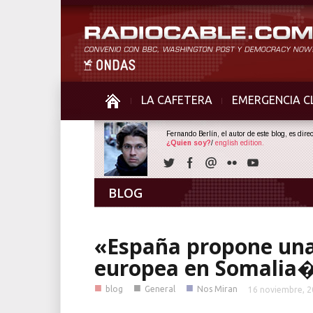
LA CAFETERA
EMERGENCIA C
Fernando Berlín, el autor de este blog, es dir
¿Quien soy?
/
english edition.
BLOG
«España propone una
europea en Somalia�
■
■
■
blog
General
Nos Miran
16 noviembre, 