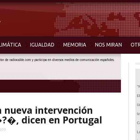
LIMÁTICA
IGUALDAD
MEMORIA
NOS MIRAN
OT
ector de radiocable.com y participa en diversos medios de comunicación españoles.
"
E
U
 nueva intervención
I
?�, dicen en Portugal
C
2009
L