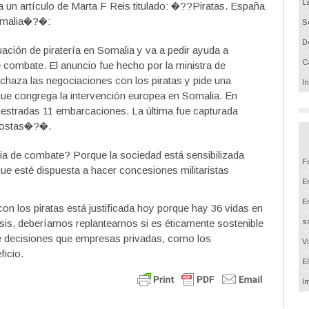
L
a un artículo de Marta F Reis titulado: �??Piratas. España
Somalia�?�:
S
D
ción de piratería en Somalia y va a pedir ayuda a
C
 combate. El anuncio fue hecho por la ministra de
haza las negociaciones con los piratas y pide una
I
 que congrega la intervención europea en Somalia. En
estradas 11 embarcaciones. La última fue capturada
 costas�?�.
gia de combate? Porque la sociedad está sensibilizada
F
 que esté dispuesta a hacer concesiones militaristas
Em
E
con los piratas está justificada hoy porque hay 36 vidas en
isis, deberíamos replantearnos si es éticamente sostenible
s
te decisiones que empresas privadas, como los
V
icio.
E
I