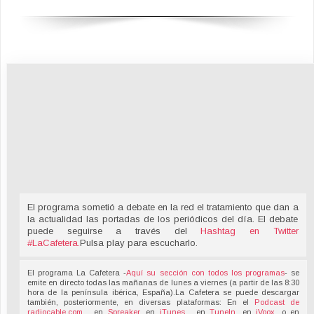
El programa sometió a debate en la red el tratamiento que dan a
la actualidad las portadas de los periódicos del día. El debate
puede seguirse a través del
Hashtag en Twitter
#LaCafetera
.
Pulsa play para escucharlo.
El programa La Cafetera -
Aquí su sección con todos los programas
- se
emite en directo todas las mañanas de lunes a viernes (a partir de las 8:30
hora de la península ibérica, España).La Cafetera se puede descargar
también, posteriormente, en diversas plataformas: En el
Podcast de
radiocable.com
, en
Spreaker
, en
iTunes
, en
TuneIn
, en
iVoox
, o en