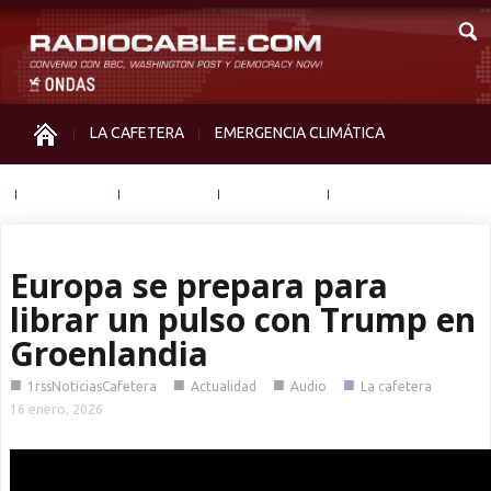
LA CAFETERA
EMERGENCIA CLIMÁTICA
IGUALDAD
MEMORIA
NOS MIRAN
OTRAS
Europa se prepara para
librar un pulso con Trump en
Groenlandia
■
■
■
■
1rssNoticiasCafetera
Actualidad
Audio
La cafetera
16 enero, 2026