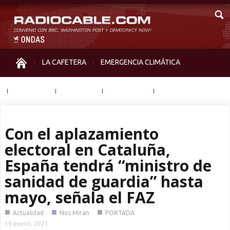
LA CAFETERA
EMERGENCIA CLIMÁTICA
IGUALDAD
MEMORIA
NOS MIRAN
OTRAS
Con el aplazamiento
electoral en Cataluña,
España tendrá “ministro de
sanidad de guardia” hasta
mayo, señala el FAZ
■
■
■
Actualidad
Nos Miran
PORTADA
19 enero, 2021