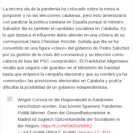
La tercera ola de la pandemia ha colocado sobre la mesa si
posponer o no las elecciones catalanas, pero esto amenazaría
con paralizar la política sanitaria en España porque el ministro
Salvador Illa es también el candidato socialista en Cataluña. Es
lo que destaca el influyente diario alemán en una crónica de su
corresponsal Hans Chiristian Rössler. Señala que Illa se ha
convertido en una figura «clave» del gobierno de Pedro Sánchez
por su gestión de la crisis del coronavirus y su elección como
cabeza de lista del PSC «sorprendió». El Frankfurter Allgemeine
resalta que seguirá «de guardia» en el Ministerio de Sanidad
hasta que empiece la campaña electoral y que su nombre ya ha
«removido» las previsiones electorales en Cataluña y podría
dificultar la posibilidad de un gobierno independentista.
Wegen Corona ist die Regionalwahl in Katalonien
verschoben worden. Das könnte Spaniens Pandemie-
Politik lähmen. Denn der Gesundheitsminister in
Madrid ist zugleich Spitzenkandidat der Sozialisten in
der Region.
https://t.co/WDk0GeN93Q
— FAZ Politik (@FAZ_Politik)
January 17, 2021