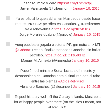
escaso, malo y caro
https://t.co/yI7o23etpj
— Javier Valenzuela (@cibermonfi)
January 16, 2015
Ya es oficial lo que sabían en Marruecos desde hace
meses: NO HAY petróleo en Canarias. ¿Transitamos
ya a renovables?
https://t.co/lgxK8vhTrS
— Jorge Morales dLabra (@jorpow)
January 16, 2015
Aunq puede ser jugada electoral PP, grn noticia -> MT
@Cahora
: Repsol finaliza sondeos Canarias sin hallar
petróleo.
https://t.co/ZBQ1z6e0HB
— Manuel M. Almeida (@mmeida)
January 16, 2015
Papelón del ministro Soria: lucha, sufrimiento y
desasosiego en Canarias para al final irse con el rabo
entre las piernas
#AdiosRePPsol
— Alejandro Sanchez (@alesanper)
January 16, 2015
Repsol hit a dry well off the Canary Islands. Must be a
lot of happy people over there (on the isles I mean, not
at Rep HQ).