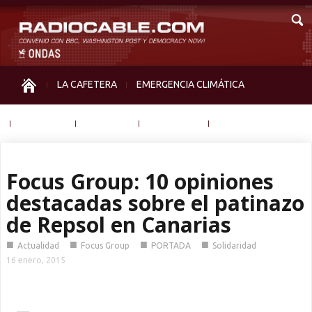
LA CAFETERA
EMERGENCIA CLIMÁTICA
IGUALDAD
MEMORIA
NOS MIRAN
OTRAS
Focus Group: 10 opiniones
destacadas sobre el patinazo
de Repsol en Canarias
■
■
■
■
Actualidad
Focus Group
PORTADA
Solidaridad
16 enero, 2015