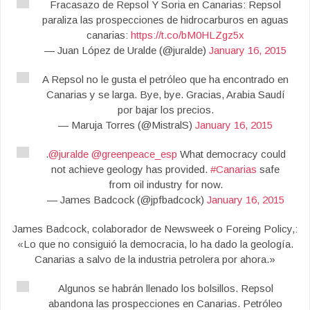
Fracasazo de Repsol Y Soria en Canarias: Repsol
paraliza las prospecciones de hidrocarburos en aguas
canarias:
https://t.co/bM0HLZgz5x
— Juan López de Uralde (@juralde)
January 16, 2015
A Repsol no le gusta el petróleo que ha encontrado en
Canarias y se larga. Bye, bye. Gracias, Arabia Saudí
por bajar los precios.
— Maruja Torres (@MistralS)
January 16, 2015
.
@juralde
@greenpeace_esp
What democracy could
not achieve geology has provided.
#Canarias
safe
from oil industry for now.
— James Badcock (@jpfbadcock)
January 16, 2015
James Badcock, colaborador de Newsweek o Foreing Policy,:
«Lo que no consiguió la democracia, lo ha dado la geología.
Canarias a salvo de la industria petrolera por ahora.»
Algunos se habrán llenado los bolsillos. Repsol
abandona las prospecciones en Canarias. Petróleo