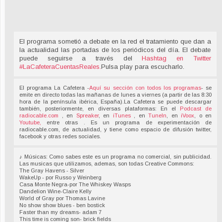
El programa sometió a debate en la red el tratamiento que dan a
la actualidad las portadas de los periódicos del día. El debate
puede seguirse a través del
Hashtag en Twitter
#LaCafeteraCuentasReales
.
Pulsa play para escucharlo.
El programa La Cafetera -
Aquí su sección con todos los programas
- se
emite en directo todas las mañanas de lunes a viernes (a partir de las 8:30
hora de la península ibérica, España).La Cafetera se puede descargar
también, posteriormente, en diversas plataformas: En el
Podcast de
radiocable.com
, en
Spreaker
, en
iTunes
, en
TuneIn
, en
iVoox
, o en
Youtube,
entre otras . Es un programa de experimentación de
radiocable.com, de actualidad, y tiene como espacio de difusión twitter,
facebook y otras redes sociales.
♪ Músicas: Como sabes este es un programa no comercial, sin publicidad.
Las musicas que utilizamos, ademas, son todas Creative Commons:
The Gray Havens - Silver
WakeUp - por Russo y Weinberg
Casa Monte Negra-por The Whiskey Wasps
Dandelion Wine-Claire Kelly
World of Gray por Thomas Lavine
No show show blues - ben bostick
Faster than my dreams- adam 7
This time is coming son- brick fields