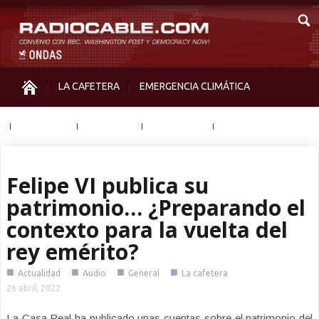
LA CAFETERA
EMERGENCIA CLIMÁTICA
IGUALDAD
MEMORIA
NOS MIRAN
OTRAS
Felipe VI publica su
patrimonio… ¿Preparando el
contexto para la vuelta del
rey emérito?
■
■
■
■
Actualidad
Audio
General
La cafetera
26 abril, 2022
La Casa Real ha publicado unas cuentas sobre el patrimonio del