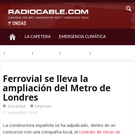
LA CAFETERA
EMERGENCIA CLIMÁTICA
IGUALDAD
MEMORIA
NOS MIRAN
OTRAS
Ferrovial se lleva la
ampliación del Metro de
Londres
■
■
Actualidad
Empresas
11 septiembre, 2014
La constructora española se ha adjudicado, dentro de un
consorcio con una compañía local, el
contrato de obras de