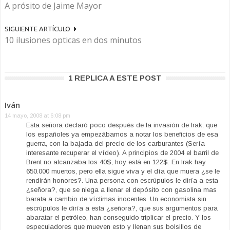
A prósito de Jaime Mayor
SIGUIENTE ARTÍCULO
10 ilusiones opticas en dos minutos
1 REPLICA A ESTE POST
Iván
14 mayo, 2008 at 6:08 pm
Esta señora declaró poco después de la invasión de Irak, que
los españoles ya empezábamos a notar los beneficios de esa
guerra, con la bajada del precio de los carburantes (Sería
interesante recuperar el vídeo). A principios de 2004 el barril de
Brent no alcanzaba los 40$, hoy está en 122$. En Irak hay
650.000 muertos, pero ella sigue viva y el día que muera ¿se le
rendirán honores?. Una persona con escrúpulos le diría a esta
¿señora?, que se niega a llenar el depósito con gasolina mas
barata a cambio de víctimas inocentes. Un economista sin
escrúpulos le diría a esta ¿señora?, que sus argumentos para
abaratar el petróleo, han conseguido triplicar el precio. Y los
especuladores que mueven esto y llenan sus bolsillos de