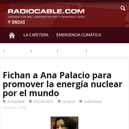
LA CAFETERA
EMERGENCIA CLIMÁTICA
IGUALDAD
MEMORIA
NOS MIRAN
OTRAS
Fichan a Ana Palacio para
promover la energía nuclear
por el mundo
■
■
■
■
Actualidad
DESTACADA
General
Solidaridad
14 mayo, 2008