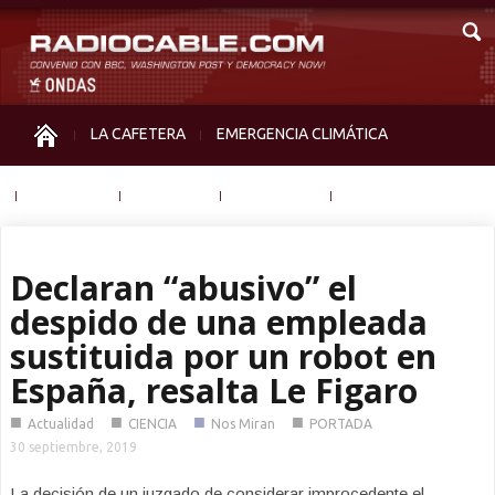
LA CAFETERA
EMERGENCIA CLIMÁTICA
IGUALDAD
MEMORIA
NOS MIRAN
OTRAS
Declaran “abusivo” el
despido de una empleada
sustituida por un robot en
España, resalta Le Figaro
■
■
■
■
Actualidad
CIENCIA
Nos Miran
PORTADA
30 septiembre, 2019
La decisión de un juzgado de considerar improcedente el