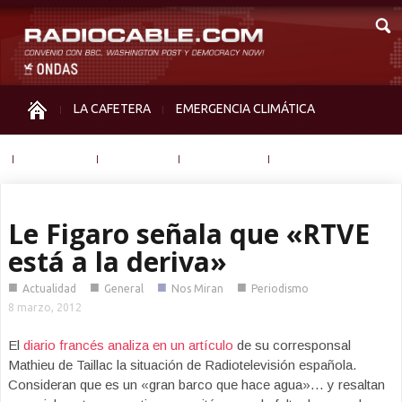
LA CAFETERA
EMERGENCIA CLIMÁTICA
IGUALDAD
MEMORIA
NOS MIRAN
OTRAS
Le Figaro señala que «RTVE
está a la deriva»
■
■
■
■
Actualidad
General
Nos Miran
Periodismo
8 marzo, 2012
El
diario francés analiza en un artículo
de su corresponsal
Mathieu de Taillac la situación de Radiotelevisión española.
Consideran que es un «gran barco que hace agua»… y resaltan