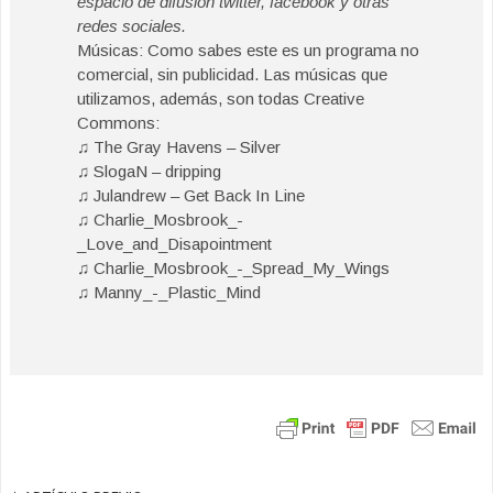
espacio de difusión twitter, facebook y otras
redes sociales.
Músicas: Como sabes este es un programa no
comercial, sin publicidad. Las músicas que
utilizamos, además, son todas Creative
Commons:
♫ The Gray Havens – Silver
♫ SlogaN – dripping
♫ Julandrew – Get Back In Line
♫ Charlie_Mosbrook_-
_Love_and_Disapointment
♫ Charlie_Mosbrook_-_Spread_My_Wings
♫ Manny_-_Plastic_Mind