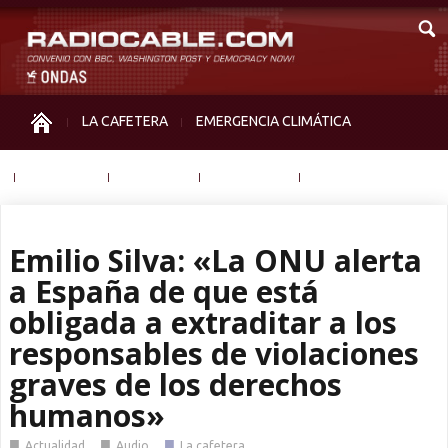
LA CAFETERA
EMERGENCIA CLIMÁTICA
IGUALDAD
MEMORIA
NOS MIRAN
OTRAS
Emilio Silva: «La ONU alerta
a España de que está
obligada a extraditar a los
responsables de violaciones
graves de los derechos
humanos»
■
■
■
Actualidad
Audio
La cafetera